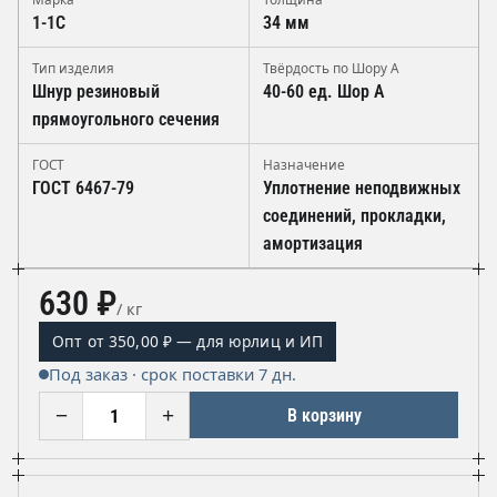
1-1С
34 мм
Тип изделия
Твёрдость по Шору А
Шнур резиновый
40-60 ед. Шор А
прямоугольного сечения
ГОСТ
Назначение
ГОСТ 6467-79
Уплотнение неподвижных
соединений, прокладки,
амортизация
630 ₽
/ кг
Опт от 350,00 ₽ — для юрлиц и ИП
Под заказ · срок поставки 7 дн.
−
+
В корзину