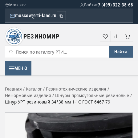
Москва
Войти
+7 (499) 322-38-68
moscow@rti-land.ru
РЕЗИНОМИР
Избранное
Сравне
Кор
Найти
МЕНЮ
Главная
/
Каталог
/
Резинотехнические изделия
/
Неформовые изделия
/
Шнуры прямоугольные резиновые
/
Шнур УРТ резиновый 34*38 мм 1-1С ГОСТ 6467-79