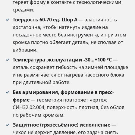
теряет форму в контакте с технологическими
средами.
Твёрдость 60-70 ед. Шор А
— эластичность
достаточна, чтобы натянуть изделие на
посадочное место без инструмента, и при этом
кромка плотно облегает деталь, не сползая от
вибрации.
Температура эксплуатации -30…+100 °C
—
деталь сохраняет гибкость на зимней площадке
и не размягчается от нагрева насосного блока
при длительной работе.
Без армирования, формование в пресс-
форме
— геометрия повторяет чертёж
СИН32.02.004, поверхность плотная, без облоя
по рабочим кромкам.
Защитное (грязесъёмное) исполнение
—
чехол не держит давление, его задача снять