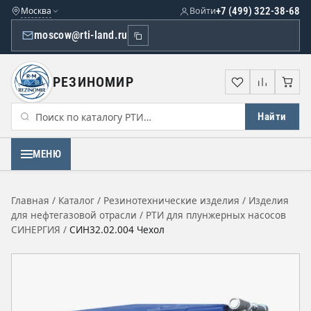
Москва
Войти
+7 (499) 322-38-68
moscow@rti-land.ru
РЕЗИНОМИР
Избранное
Сравне
Кор
Найти
МЕНЮ
Главная
/
Каталог
/
Резинотехнические изделия
/
Изделия
для нефтегазовой отрасли
/
РТИ для плунжерных насосов
СИНЕРГИЯ
/
СИН32.02.004 Чехол