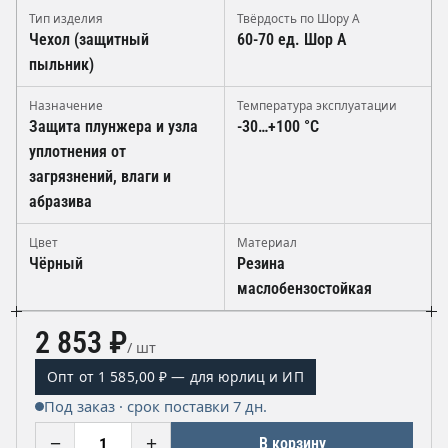
Тип изделия
Твёрдость по Шору А
Чехол (защитный
60-70 ед. Шор А
пыльник)
Назначение
Температура эксплуатации
Защита плунжера и узла
-30…+100 °C
уплотнения от
загрязнений, влаги и
абразива
Цвет
Материал
Чёрный
Резина
маслобензостойкая
2 853 ₽
/ шт
Опт от 1 585,00 ₽ — для юрлиц и ИП
Под заказ · срок поставки 7 дн.
−
+
В корзину