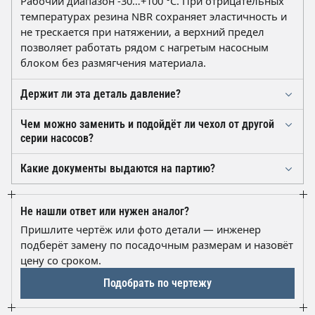
Рабочий диапазон -30…+100 °C. При отрицательных
температурах резина NBR сохраняет эластичность и
не трескается при натяжении, а верхний предел
позволяет работать рядом с нагретым насосным
блоком без размягчения материала.
Держит ли эта деталь давление?
Нет. СИН32.02.004 — защитное грязесъёмное изделие
Чем можно заменить и подойдёт ли чехол от другой
без армирования. Его задача — не пускать песок,
серии насосов?
шлам и влагу к плунжеру и основным манжетам.
Изделие изготовлено по чертежу СИН32.02.004 и
Функцию герметизации выполняют уплотнительные
Какие документы выдаются на партию?
рассчитано на насосы СИНЕРГИЯ СИН32. Детали
манжеты насосного узла.
На отгружаемую партию предоставляется паспорт
смежных серий отличаются посадочными
качества изготовителя с указанием обозначения по
размерами, поэтому подбор «на глаз» рискован. Если
Не нашли ответ или нужен аналог?
чертежу, материала NBR и твёрдости 60-70 ед. Шор А.
сомневаетесь — пришлите чертёж или фото детали,
Пришлите чертёж или фото детали — инженер
По запросу оформляем полный комплект
и мы подберём замену.
подберёт замену по посадочным размерам и назовёт
отгрузочных документов для снабжения.
цену со сроком.
Подобрать по чертежу