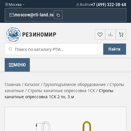
Москва
Войти
+7 (499) 322-38-68
moscow@rti-land.ru
РЕЗИНОМИР
Избранное
Сравне
Кор
Найти
МЕНЮ
Главная
/
Каталог
/
Грузоподъёмное оборудование
/
Стропы
канатные
/
Стропы канатные опрессовка 1СК
/
Стропы
канатные опрессовка 1СК 2 тн, 3 м