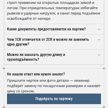
строп применим на открытых площадках зимой и
летом. При отрицательных температурах избегайте
рывков и ударных нагрузок, а канат перед подъёмом
освобождайте от наледи.
Какие документы предоставляются на партию?
На каждый строп крепится металлическая бирка с
Чем 1СК отличается от 2СК и можно ли заменить
номером, грузоподъёмностью и датой испытания. На
одно другим?
партию оформляется паспорт качества с указанием
1СК имеет одну ветвь и рассчитан на груз с одной
обозначения 1СК-2,0/3000 и результата испытания
Можно ли заказать другую длину и
точкой захвата, 2СК — две ветви для двух точек, и их
нагрузкой 1,25 от номинала.
грузоподъёмность?
грузоподъёмности считаются по-разному, поэтому
Да, стропы 1СК изготавливаются на канате нужного
прямая замена недопустима. Если сомневаетесь в
диаметра под требуемую длину; данный вариант —
выборе, подберём аналог по чертежу или фото узла
Не нашли ответ или нужен аналог?
канат 11 мм, длина 3000 мм, 2 т. Укажите нужные
— воспользуйтесь кнопкой «Подобрать по чертежу».
Пришлите чертёж или фото детали — инженер
параметры и тип концевого элемента при заказе.
подберёт замену по посадочным размерам и назовёт
цену со сроком.
Подобрать по чертежу