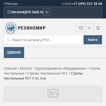
Москва
Войти
+7 (499) 322-38-68
moscow@rti-land.ru
РЕЗИНОМИР
Избранное
Сравне
Кор
Найти
МЕНЮ
Главная
/
Каталог
/
Грузоподъёмное оборудование
/
Стропы
текстильные
/
Стропы текстильные РСТ
/
Стропы
текстильные РСТ 5 тн, 6 м