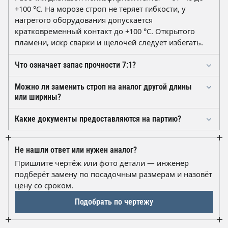
+100 °C. На морозе строп не теряет гибкости, у
нагретого оборудования допускается
кратковременный контакт до +100 °C. Открытого
пламени, искр сварки и щелочей следует избегать.
Что означает запас прочности 7:1?
Разрывная нагрузка ленты в семь раз выше
Можно ли заменить строп на аналог другой длины
номинальной грузоподъёмности 5 т. Этот запас
или ширины?
учитывает рывки, неравномерность натяжения
Взаимозаменяемость определяется
ветвей и износ. Превышать паспортные 5 т нельзя,
Какие документы предоставляются на партию?
грузоподъёмностью, схемой строповки и длиной:
даже с учётом запаса.
На каждую партию оформляется паспорт качества с
вместо 6 м допустим другой типоразмер РСТ, если
результатами статического испытания нагрузкой 1,25
сохраняется угол между ветвями и запас 7:1. При
Не нашли ответ или нужен аналог?
от номинальной. На самом стропе закреплена бирка
сомнениях мы подберём замену по чертежу или
Пришлите чертёж или фото детали — инженер
с грузоподъёмностью, длиной, датой изготовления и
фото детали.
подберёт замену по посадочным размерам и назовёт
номером изделия.
цену со сроком.
Подобрать по чертежу