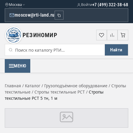
Москва
Войти
+7 (499) 322-38-68
moscow@rti-land.ru
РЕЗИНОМИР
Избранное
Сравне
Кор
Найти
МЕНЮ
Главная
/
Каталог
/
Грузоподъёмное оборудование
/
Стропы
текстильные
/
Стропы текстильные РСТ
/
Стропы
текстильные РСТ 5 тн, 1 м