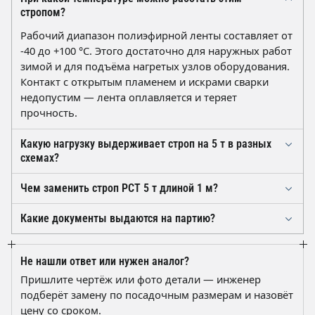
стропом?
Рабочий диапазон полиэфирной ленты составляет от
-40 до +100 °C. Этого достаточно для наружных работ
зимой и для подъёма нагретых узлов оборудования.
Контакт с открытым пламенем и искрами сварки
недопустим — лента оплавляется и теряет
прочность.
Какую нагрузку выдерживает строп на 5 т в разных
схемах?
Номинал 5 т указан для прямой ветви при запасе
Чем заменить строп РСТ 5 т длиной 1 м?
прочности 7:1. При обхвате «в удавку» и при углах
Взаимозаменяемыми считаются кольцевые стропы
между ветвями грузоподъёмность снижается по
Какие документы выдаются на партию?
той же грузоподъёмности с лентой 150 мм по ГОСТ
коэффициентам схемы строповки, поэтому расчёт
На поставляемую партию оформляется паспорт
33715-2015; отличаться могут длина и число слоёв.
ведут по схеме, принятой на объекте.
качества с указанием стандарта, грузоподъёмности и
Если сомневаетесь в подборе, отправьте чертёж или
Не нашли ответ или нужен аналог?
даты изготовления. На каждом стропе имеется
фото стропа и схему строповки — подберём аналог.
Пришлите чертёж или фото детали — инженер
нашивная бирка с грузоподъёмностью, длиной и
подберёт замену по посадочным размерам и назовёт
датой выпуска — она нужна при проверке и при
цену со сроком.