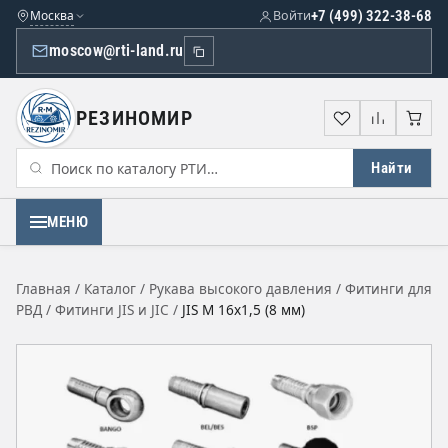
Москва
Войти
+7 (499) 322-38-68
moscow@rti-land.ru
РЕЗИНОМИР
Избранное
Сравне
Кор
Найти
МЕНЮ
Главная
/
Каталог
/
Рукава высокого давления
/
Фитинги для
РВД
/
Фитинги JIS и JIC
/
JIS М 16х1,5 (8 мм)