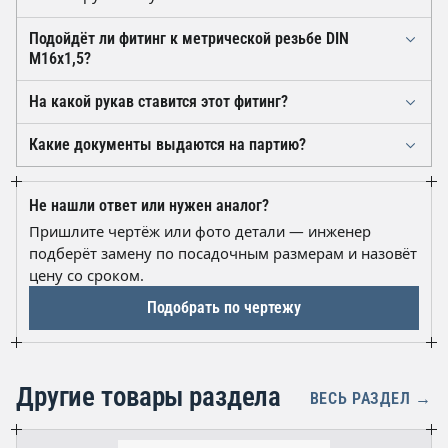
Подойдёт ли фитинг к метрической резьбе DIN
М16х1,5?
Диаметр и шаг совпадают, но JIS использует конус 60°
На какой рукав ставится этот фитинг?
и своё седло, тогда как DIN-разъёмы часто
Он рассчитан на рукав высокого давления с
выполнены под конус 24° с врезным кольцом —
Какие документы выдаются на партию?
внутренним диаметром 8 мм, типоразмер DN8 (5/16"),
герметичности не будет. Если есть сомнения,
На отгружаемую партию предоставляется паспорт
и монтируется обжимом под муфту. Давление до 40
пришлите чертёж или фото детали, и мы подберём
качества, при необходимости —
МПа (400 атм) реализуется только при
замену.
Не нашли ответ или нужен аналог?
товаросопроводительные документы для
соответствующем классе рукава и правильно
Пришлите чертёж или фото детали — инженер
бухгалтерии. Комплект документов уточняется при
подобранной муфте.
подберёт замену по посадочным размерам и назовёт
оформлении заказа со склада.
цену со сроком.
Подобрать по чертежу
Другие товары раздела
ВЕСЬ РАЗДЕЛ →